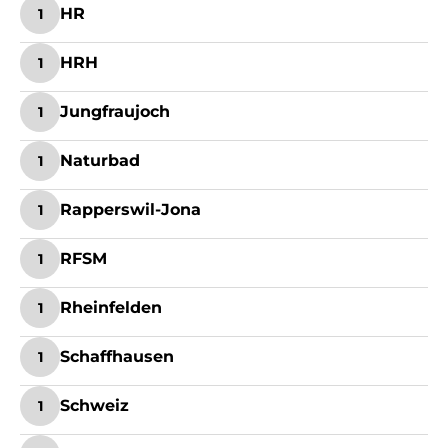
HR
1
HRH
1
Jungfraujoch
1
Naturbad
1
Rapperswil-Jona
1
RFSM
1
Rheinfelden
1
Schaffhausen
1
Schweiz
1