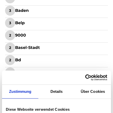
Baden
3
Belp
3
9000
2
Basel-Stadt
2
Bd
2
Beromünster
2
Dielsdorf
2
Zustimmung
Details
Über Cookies
Graubünden
2
Gruyères
Diese Webseite verwendet Cookies
2