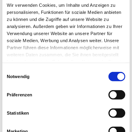
Wir verwenden Cookies, um Inhalte und Anzeigen zu
Gstaad
2
personalisieren, Funktionen für soziale Medien anbieten
zu können und die Zugriffe auf unsere Website zu
Zurich
2
analysieren. Außerdem geben wir Informationen zu Ihrer
Verwendung unserer Website an unsere Partner für
8953
1
soziale Medien, Werbung und Analysen weiter. Unsere
Partner führen diese Informationen möglicherweise mit
9050
1
weiteren Daten zusammen, die Sie ihnen bereitgestellt
haben oder die sie im Rahmen Ihrer Nutzung der Dienste
Abbey
1
gesammelt haben.
E
Notwendig
i
Altstätten
1
n
w
Präferenzen
Arlesheim
1
i
l
Arosa
1
l
Statistiken
i
Baar
1
g
Marketing