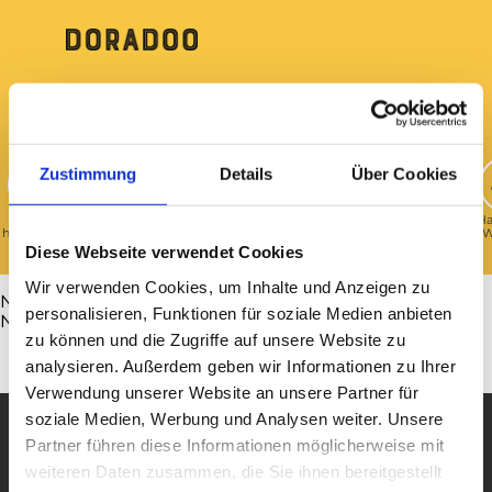
Direkt
zum
Inhalt
Zustimmung
Details
Über Cookies
Shop
Anzeige
Fahrzeuge
Immobilien
Sport
Kleidung &
Ha
hinzufügen
hinzufügen
Accessoires
W
Diese Webseite verwendet Cookies
Wir verwenden Cookies, um Inhalte und Anzeigen zu
NewsletterNewsletter
personalisieren, Funktionen für soziale Medien anbieten
NewsletterNewsletterNewsletterNewsletter
zu können und die Zugriffe auf unsere Website zu
analysieren. Außerdem geben wir Informationen zu Ihrer
Verwendung unserer Website an unsere Partner für
soziale Medien, Werbung und Analysen weiter. Unsere
Partner führen diese Informationen möglicherweise mit
Doradoo.ch, dein Marktplatz
weiteren Daten zusammen, die Sie ihnen bereitgestellt