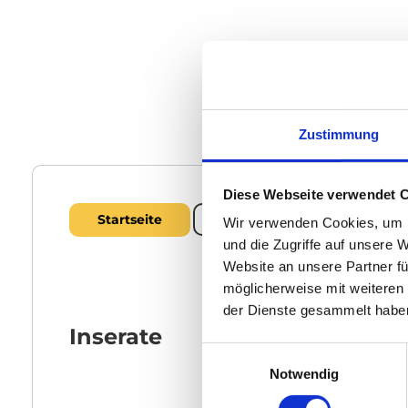
Zustimmung
Diese Webseite verwendet 
Startseite
Über uns
Impressu
Wir verwenden Cookies, um I
und die Zugriffe auf unsere 
Website an unsere Partner fü
möglicherweise mit weiteren
der Dienste gesammelt habe
Inserate
E
Notwendig
i
n