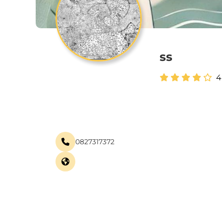
ss
4
0827317372