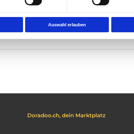
eter.
Auswahl erlauben
Doradoo.ch, dein Marktplatz