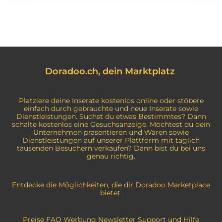
Doradoo.ch, dein Marktplatz
Platziere deine Inserate kostenlos online oder stöbere
einfach durch gebrauchte und neue Inserate sowie
Dienstleistungen. Suchst du etwas Bestimmtes? Dann
schalte kostenlos eine Gesuchsanzeige. Möchtest du dein
Unternehmen präsentieren und Waren sowie
Dienstleistungen auf unserer Plattform mit täglich
tausenden Besuchern verkaufen? Dann bist du bei uns
genau richtig.
Entdecke die Möglichkeiten, die dir Doradoo Marketplace
bietet.
Preise
FAQ
Werbung
Newsletter
Support und Hilfe