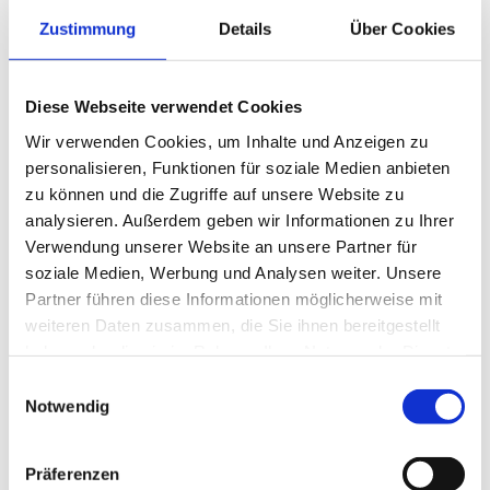
Zustimmung
Details
Über Cookies
15
Diese Webseite verwendet Cookies
Wir verwenden Cookies, um Inhalte und Anzeigen zu
3D-Druckservice
personalisieren, Funktionen für soziale Medien anbieten
zu können und die Zugriffe auf unsere Website zu
analysieren. Außerdem geben wir Informationen zu Ihrer
Verwendung unserer Website an unsere Partner für
Startseite
soziale Medien, Werbung und Analysen weiter. Unsere
Partner führen diese Informationen möglicherweise mit
Über uns
weiteren Daten zusammen, die Sie ihnen bereitgestellt
haben oder die sie im Rahmen Ihrer Nutzung der Dienste
Impressum
gesammelt haben.
E
Notwendig
i
Bewertungen
n
Fotos
w
Präferenzen
i