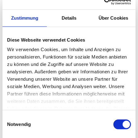
Privato
Commerciale
Zustimmung
Details
Über Cookies
Diese Webseite verwendet Cookies
Wir verwenden Cookies, um Inhalte und Anzeigen zu
personalisieren, Funktionen für soziale Medien anbieten
zu können und die Zugriffe auf unsere Website zu
analysieren. Außerdem geben wir Informationen zu Ihrer
Verwendung unserer Website an unsere Partner für
soziale Medien, Werbung und Analysen weiter. Unsere
Partner führen diese Informationen möglicherweise mit
Registrandoti, accetti i nostri
Termini e
weiteren Daten zusammen, die Sie ihnen bereitgestellt
Condizioni
e
l’Informativa sulla privacy.
*
haben oder die sie im Rahmen Ihrer Nutzung der Dienste
gesammelt haben.
E
Notwendig
i
n