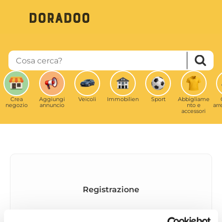
Salta
al
contenuto
principale
Crea
Aggiungi
Veicoli
Immobilien
Sport
Abbigliame
negozio
annuncio
nto e
ar
accessori
Registrazione