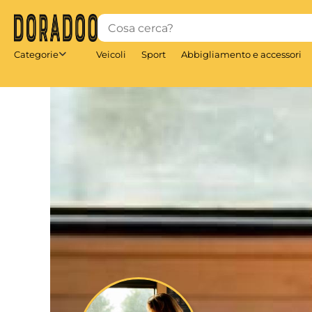
Salta
al
contenuto
principale
Categorie
Veicoli
Sport
Abbigliamento e accessori