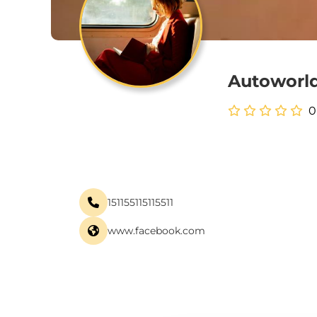
Autoworl
0
151155115115511
www.facebook.com