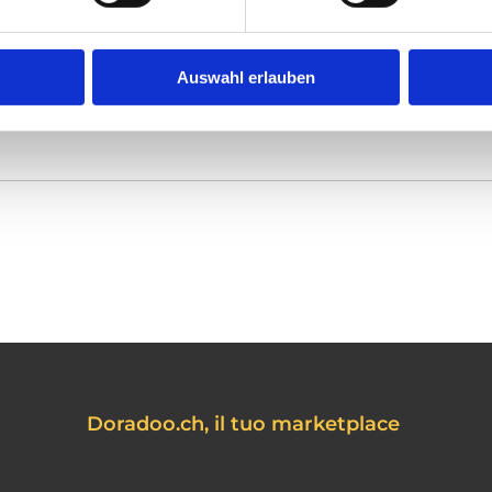
nditore.
Auswahl erlauben
Doradoo.ch, il tuo marketplace