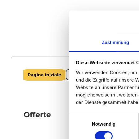
Zustimmung
Diese Webseite verwendet 
Wir verwenden Cookies, um I
Pagina iniziale
Chi siamo
Note legal
und die Zugriffe auf unsere 
Website an unsere Partner fü
möglicherweise mit weiteren
der Dienste gesammelt habe
Offerte
E
Notwendig
i
n
w