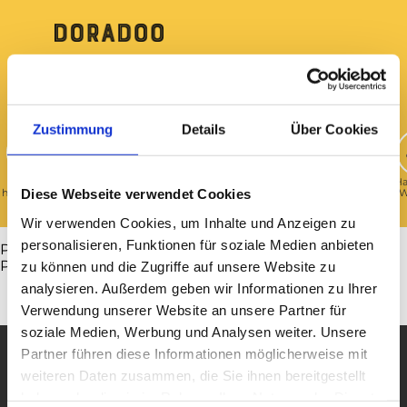
Skip
to
main
content
Zustimmung
Details
Über Cookies
Shop
Anzeige
Vehicles
Immobilien
Sport
Kleidung &
Ha
Diese Webseite verwendet Cookies
hinzufügen
hinzufügen
Accessoires
W
Wir verwenden Cookies, um Inhalte und Anzeigen zu
personalisieren, Funktionen für soziale Medien anbieten
PreisePreisePreisePreisePreisePreisePreisePreisePreise
Preise
zu können und die Zugriffe auf unsere Website zu
analysieren. Außerdem geben wir Informationen zu Ihrer
Verwendung unserer Website an unsere Partner für
soziale Medien, Werbung und Analysen weiter. Unsere
Partner führen diese Informationen möglicherweise mit
Doradoo.ch, your marketplace
weiteren Daten zusammen, die Sie ihnen bereitgestellt
haben oder die sie im Rahmen Ihrer Nutzung der Dienste