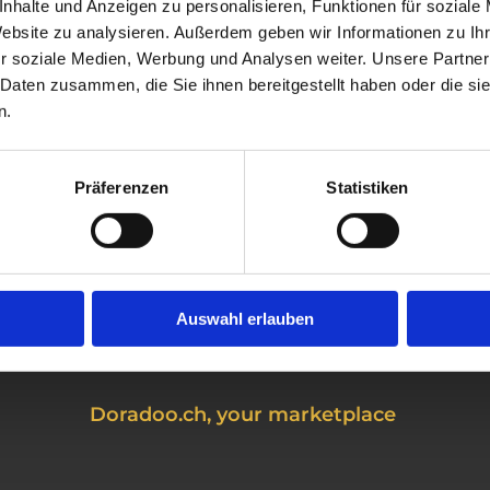
nce the content of these third-party websites is beyond 
nhalte und Anzeigen zu personalisieren, Funktionen für soziale
esponsibility for the content of linked pages always lies 
Website zu analysieren. Außerdem geben wir Informationen zu I
operator of those pages.
r soziale Medien, Werbung und Analysen weiter. Unsere Partner
 Daten zusammen, die Sie ihnen bereitgestellt haben oder die s
n.
Präferenzen
Statistiken
Auswahl erlauben
Doradoo.ch, your marketplace