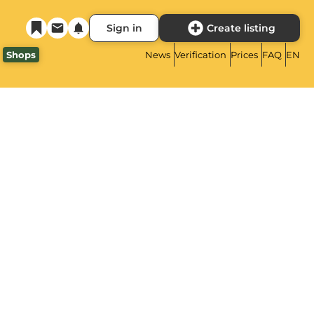
Sign in
Create listing
Shops
News
Verification
Prices
FAQ
EN