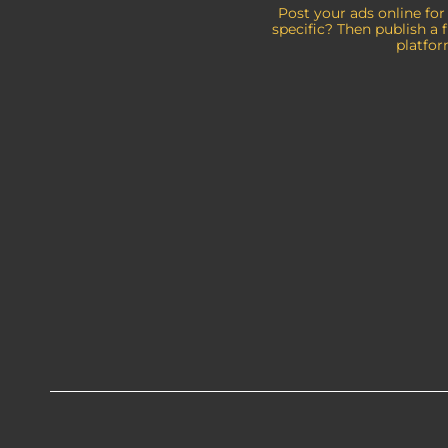
a
Post your ads online for
specific? Then publish a 
u
platfor
s
w
a
h
l