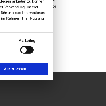
our control, we cannot assume
 Medien anbieten zu können
with the respective provider or
hrer Verwendung unserer
 führen diese Informationen
ie im Rahmen Ihrer Nutzung
Marketing
Alle zulassen