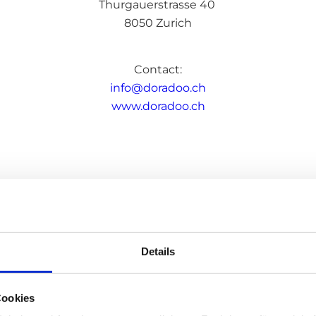
Thurgauerstrasse 40
8050 Zurich
Contact:
info@doradoo.ch
www.doradoo.ch
DISCLAIMER
Details
have been compiled with the greatest care. However, we 
eteness of all information. Our website contains links to
Cookies