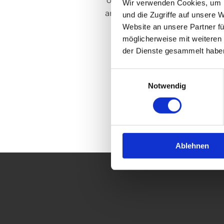
outside our own offering. Si
Wir verwenden Cookies, um I
any responsibility for them. R
und die Zugriffe auf unsere 
Website an unsere Partner fü
möglicherweise mit weiteren
der Dienste gesammelt habe
E
Notwendig
i
n
w
i
l
Ablehnen
l
i
g
u
n
g
s