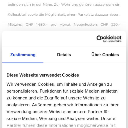
befinden sich in der Nähe. Zur Wohnung gehören ausserdem ein
Kellerabteil sowie die Möglichkeit, einen Parkplatz dazuzumieten.
Mietzins: CHF 1’480.– pro Monat Nebenkosten: CHF 220.–
Verfügbar ab: 1. Oktober 2026
Zustimmung
Details
Über Cookies
Lieferung und Bezahlung
Diese Webseite verwendet Cookies
Wir verwenden Cookies, um Inhalte und Anzeigen zu
personalisieren, Funktionen für soziale Medien anbieten
zu können und die Zugriffe auf unsere Website zu
Lieferung
analysieren. Außerdem geben wir Informationen zu Ihrer
Abholung
Verwendung unserer Website an unsere Partner für
soziale Medien, Werbung und Analysen weiter. Unsere
Zahlungsmethode
Partner führen diese Informationen möglicherweise mit