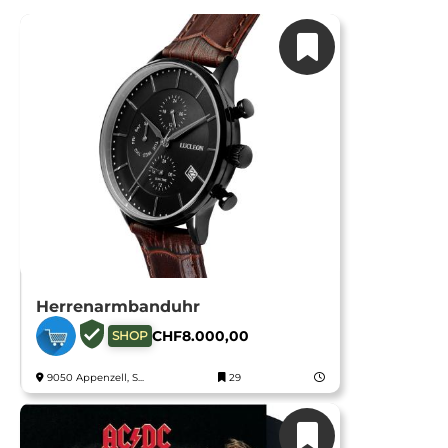
Herrenarmbanduhr
CHF
8.000,00
SHOP
9050 Appenzell, S...
29