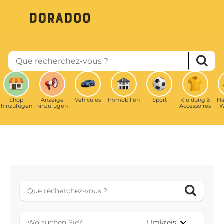
Aller
au
contenu
principal
Shop
Anzeige
Véhicules
Immobilien
Sport
Kleidung &
Ha
hinzufügen
hinzufügen
Accessoires
W
Umkreis