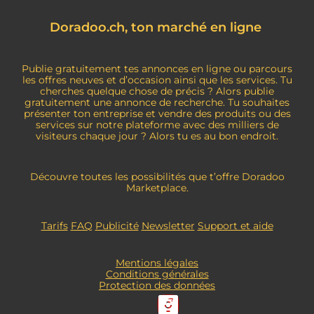
r
i
a
o
n
Doradoo.ch, ton marché en ligne
n
t
e
Publie gratuitement tes annonces en ligne ou parcours
les offres neuves et d’occasion ainsi que les services. Tu
cherches quelque chose de précis ? Alors publie
gratuitement une annonce de recherche. Tu souhaites
présenter ton entreprise et vendre des produits ou des
services sur notre plateforme avec des milliers de
visiteurs chaque jour ? Alors tu es au bon endroit.
Découvre toutes les possibilités que t’offre Doradoo
Marketplace.
Tarifs
FAQ
Publicité
Newsletter
Support et aide
Mentions légales
Conditions générales
Protection des données