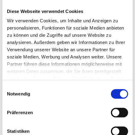
Diese Webseite verwendet Cookies
Wir verwenden Cookies, um Inhalte und Anzeigen zu
personalisieren, Funktionen für soziale Medien anbieten
Auction Product Test 07.08.2026
zu können und die Zugriffe auf unsere Website zu
analysieren. Außerdem geben wir Informationen zu Ihrer
CHF
570,00
SHOP
Verwendung unserer Website an unsere Partner für
HRH Fishing Hebeisen, Zürcherstrasse, Wetzikon, Schweiz
0
lun. 31.08.2026
soziale Medien, Werbung und Analysen weiter. Unsere
Partner führen diese Informationen möglicherweise mit
weiteren Daten zusammen, die Sie ihnen bereitgestellt
haben oder die sie im Rahmen Ihrer Nutzung der Dienste
gesammelt haben.
E
Notwendig
i
n
w
Präferenzen
i
l
l
Statistiken