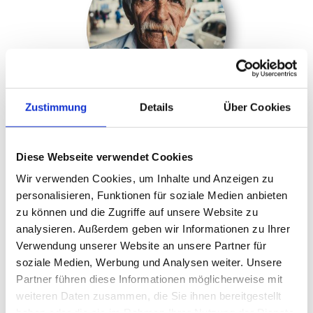
Zustimmung
Details
Über Cookies
Firma23.04.
12 Inserate
Diese Webseite verwendet Cookies
Wir verwenden Cookies, um Inhalte und Anzeigen zu
0
(
0
Bewertungen )
personalisieren, Funktionen für soziale Medien anbieten
zu können und die Zugriffe auf unsere Website zu
analysieren. Außerdem geben wir Informationen zu Ihrer
Verwendung unserer Website an unsere Partner für
soziale Medien, Werbung und Analysen weiter. Unsere
Partner führen diese Informationen möglicherweise mit
weiteren Daten zusammen, die Sie ihnen bereitgestellt
haben oder die sie im Rahmen Ihrer Nutzung der Dienste