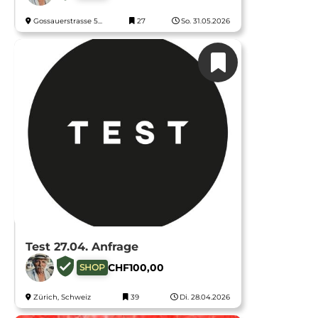
Gossauerstrasse 5...
27
So. 31.05.2026
Test 27.04. Anfrage
CHF
100,00
SHOP
Zürich, Schweiz
39
Di. 28.04.2026